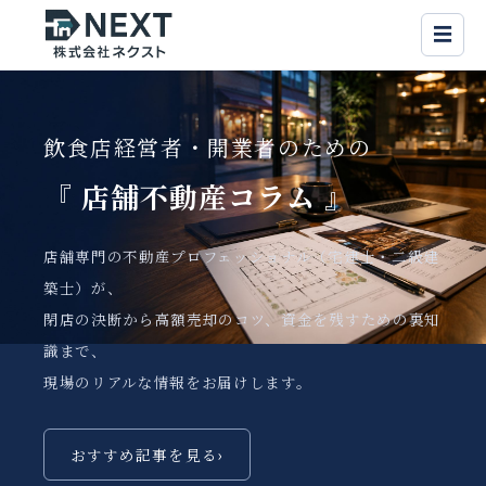
☰
飲食店経営者・開業者のための
『 店舗不動産
コラム 』
店舗専門の不動産プロフェッショナル（宅建士・二級建
築士）が、
閉店の決断から高額売却のコツ、資金を残すための裏知
識まで、
現場のリアルな情報をお届けします。
おすすめ記事を見る
›