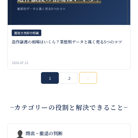
居抜き売却の知識
造作譲渡の相場はいくら？業態別データと高く売る5つのコツ
2026.07.12
投
1
2
›
稿
の
カテゴリーの役割と解決できること
ペ
ー
ジ
閉店・撤退の判断