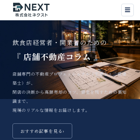
☰
飲食店経営者・開業者のための
『 店舗不動産
コラム 』
店舗専門の不動産プロフェッショナル（宅建士・二級建
築士）が、
閉店の決断から高額売却のコツ、資金を残すための裏知
識まで、
現場のリアルな情報をお届けします。
おすすめ記事を見る
›