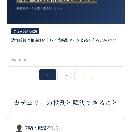
居抜き売却の知識
造作譲渡の相場はいくら？業態別データと高く売る5つのコツ
2026.07.12
投
1
2
›
稿
の
カテゴリーの役割と解決できること
ペ
ー
ジ
閉店・撤退の判断