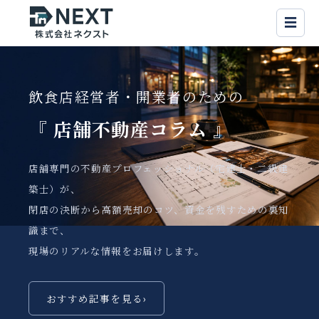
☰
飲食店経営者・開業者のための
『 店舗不動産
コラム 』
店舗専門の不動産プロフェッショナル（宅建士・二級建
築士）が、
閉店の決断から高額売却のコツ、資金を残すための裏知
識まで、
現場のリアルな情報をお届けします。
おすすめ記事を見る
›