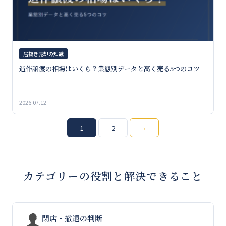
居抜き売却の知識
造作譲渡の相場はいくら？業態別データと高く売る5つのコツ
2026.07.12
投
1
2
›
稿
の
カテゴリーの役割と解決できること
ペ
ー
ジ
閉店・撤退の判断