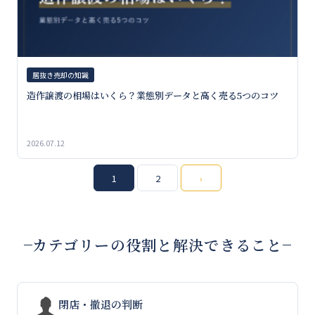
居抜き売却の知識
造作譲渡の相場はいくら？業態別データと高く売る5つのコツ
2026.07.12
投
1
2
›
稿
の
カテゴリーの役割と解決できること
ペ
ー
ジ
閉店・撤退の判断