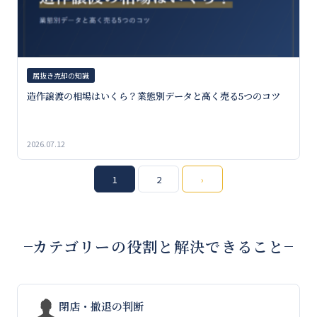
居抜き売却の知識
造作譲渡の相場はいくら？業態別データと高く売る5つのコツ
2026.07.12
投
1
2
›
稿
の
カテゴリーの役割と解決できること
ペ
ー
ジ
閉店・撤退の判断