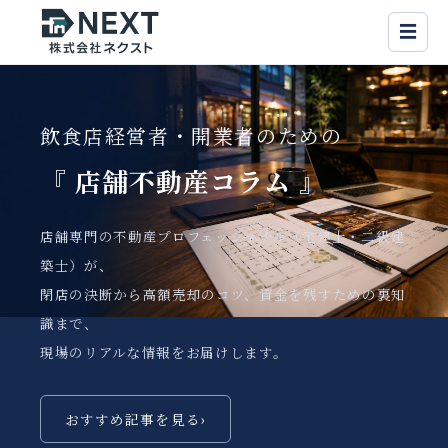
☰
飲食店経営者・開業者のための
『 店舗不動産
コラム 』
店舗専門の不動産プロフェッショナル（宅建士・二級建
築士）が、
閉店の決断から高額売却のコツ、資金を残すための裏知
識まで、
現場のリアルな情報をお届けします。
おすすめ記事を見る
›